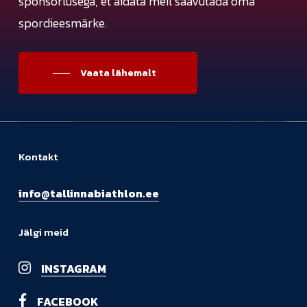
sponsorlusega, et aidata meil saavutada oma
spordieesmärke.
Vaata lähemalt
Kontakt
info@tallinnabiathlon.ee
Jälgi meid
INSTAGRAM
FACEBOOK