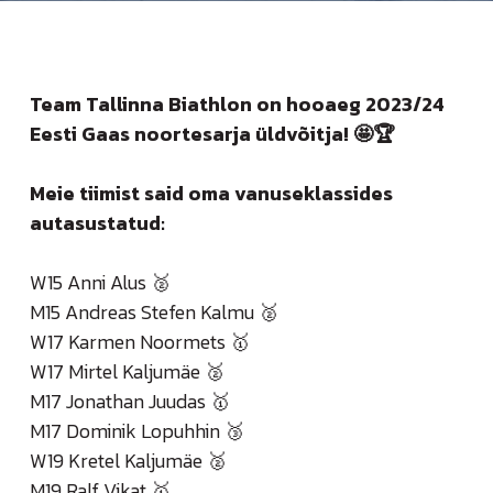
Team Tallinna Biathlon on hooaeg 2023/24
Eesti Gaas noortesarja üldvõitja! 🤩🏆
Meie tiimist said oma vanuseklassides
autasustatud:
W15 Anni Alus 🥈
M15 Andreas Stefen Kalmu 🥈
W17 Karmen Noormets 🥇
W17 Mirtel Kaljumäe 🥈
M17 Jonathan Juudas 🥇
M17 Dominik Lopuhhin 🥉
W19 Kretel Kaljumäe 🥈
M19 Ralf Vikat 🥇