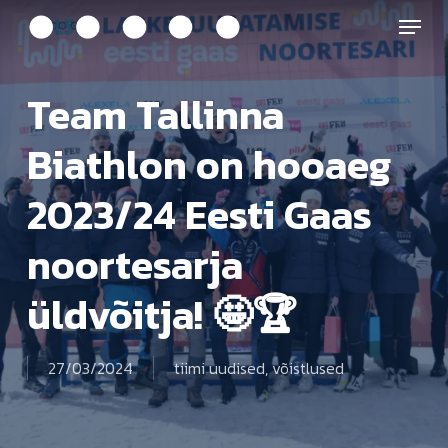
Skip
Menu
to
main
content
Team Tallinna
Biathlon on hooaeg
2023/24 Eesti Gaas
noortesarja
üldvõitja! 🤩🏆
27/03/2024
tiimi uudised
,
võistlused