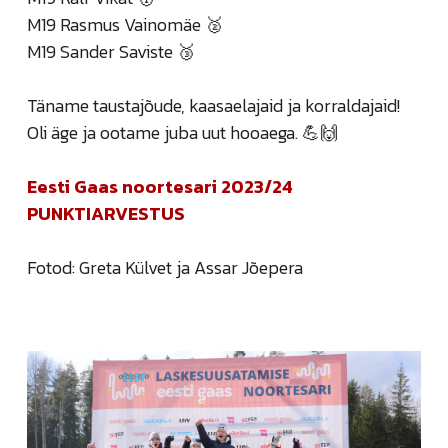
M19 Rasmus Vainomäe 🥈
M19 Sander Saviste 🥉
Täname taustajõude, kaasaelajaid ja korraldajaid!
Oli äge ja ootame juba uut hooaega. 💪🙌
Eesti Gaas noortesari 2023/24
PUNKTIARVESTUS
Fotod: Greta Külvet ja Assar Jõepera